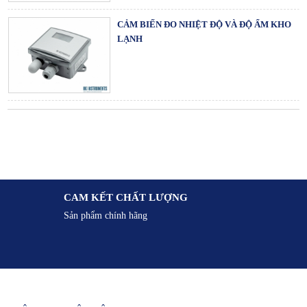
CẢM BIẾN ĐO NHIỆT ĐỘ VÀ ĐỘ ẨM KHO
LẠNH
CÔNG TẮC CHÊNH ÁP GIÓ DẠNG ĐIỆN TỬ
CAM KẾT CHẤT LƯỢNG
BỘ ỔN ĐỊNH NHIỆT ĐỘ GẮN PHÒNG -
Sản phẩm chính hãng
ROOM THERMOSTAT
CẢM BIẾN NHIỆT ĐỘ VÀ ĐỘ ẨM TRẠI