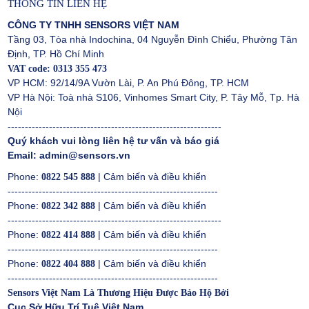
THÔNG TIN LIÊN HỆ
CHĂN NUÔI
CÔNG TY TNHH SENSORS VIỆT NAM
Tầng 03, Tòa nhà Indochina, 04 Nguyễn Đình Chiểu, Phường Tân
Định,
TP.
Hồ Chí Minh
VAT code: 0313 355 473
VP HCM: 92/14/9A Vườn Lài, P. An Phú Đông, TP.
HCM
CẢM BIẾN ĐO NHIỆT ĐỘ VÀ ĐỘ ẨM KHO
VP Hà Nội: Toà nhà S106, Vinhomes Smart City, P. Tây Mỗ, Tp. Hà
LẠNH
Nội
--------------------------------------------------------------
Quý khách vui lòng liên hệ tư vấn và báo giá
Email:
admin@sensors.vn
Phone:
| Cảm biến và điều khiển
0822 545 888
-------------------------------------------------------------
Phone:
| Cảm biến và điều khiển
0822 342 888
--------------------------------------------------------------
Phone:
|
Cảm biến và điều khiển
0822 414 888
-------------------------------------------------------------
Phone:
|
Cảm biến và điều khiển
0822 404 888
-------------------------------------------------------------
Sensors Việt Nam Là Thương Hiệu Được Bảo Hộ
Bởi
Cục Sở Hữu Trí Tuệ Việt Nam