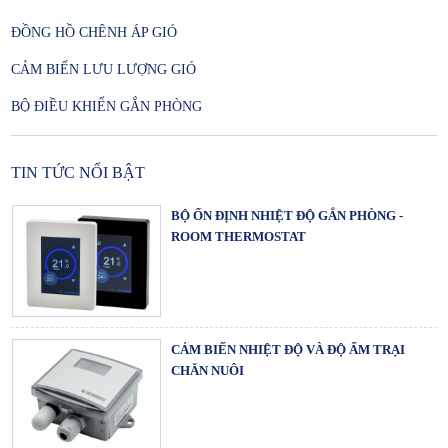
ĐỒNG HỒ CHÊNH ÁP GIÓ
CẢM BIẾN LƯU LƯỢNG GIÓ
CÔNG TẮC CHÊNH ÁP GIÓ DẠNG ĐIỆN TỬ
BỘ ĐIỀU KHIỂN GẮN PHÒNG
TIN TỨC NỔI BẬT
BỘ ỔN ĐỊNH NHIỆT ĐỘ GẮN PHÒNG -
ROOM THERMOSTAT
CẢM BIẾN NHIỆT ĐỘ VÀ ĐỘ ẨM TRẠI
CHĂN NUÔI